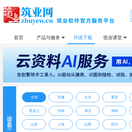
首页
产品与服务
升级下载
筑业课堂
全部
安徽
北京
重庆
黑龙江
河南
湖北
湖南
地区及类型
山东
上海
山西
四川