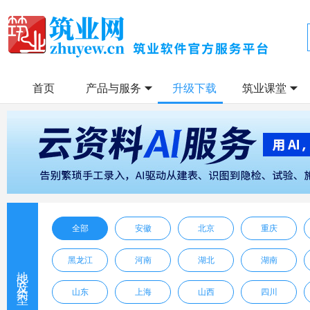
首页
产品与服务
升级下载
筑业课堂
全部
安徽
北京
重庆
黑龙江
河南
湖北
湖南
地区及类型
山东
上海
山西
四川